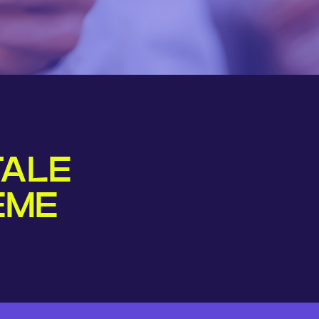
TALE
EME